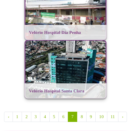
Velório Hospital Dia Penha
Velório Hospital Santa Clara
‹
1
2
3
4
5
6
7
8
9
10
11
›