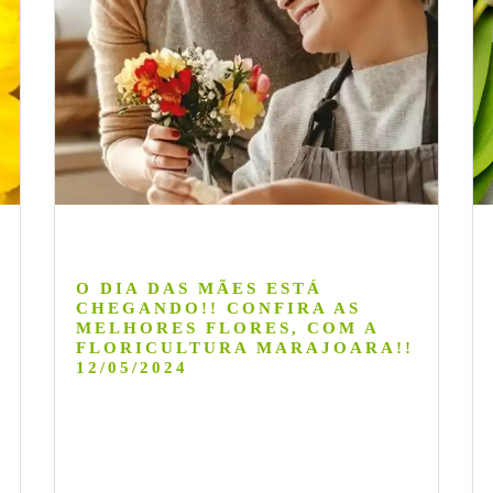
O DIA DAS MÃES ESTÁ
CHEGANDO!! CONFIRA AS
MELHORES FLORES, COM A
FLORICULTURA MARAJOARA!!
12/05/2024