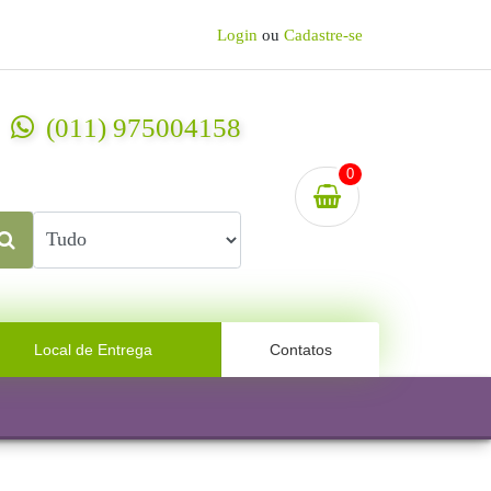
Login
ou
Cadastre-se
(011) 975004158
0
Local de Entrega
Contatos