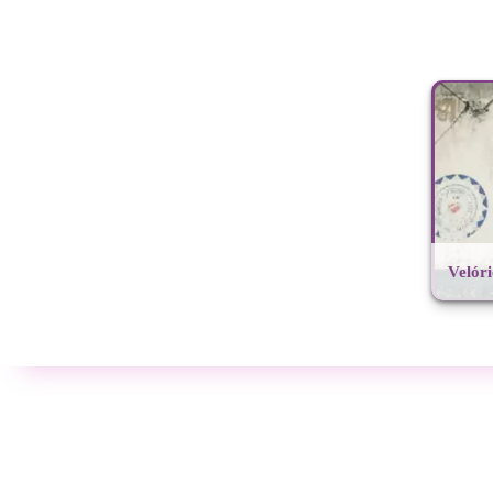
Velór