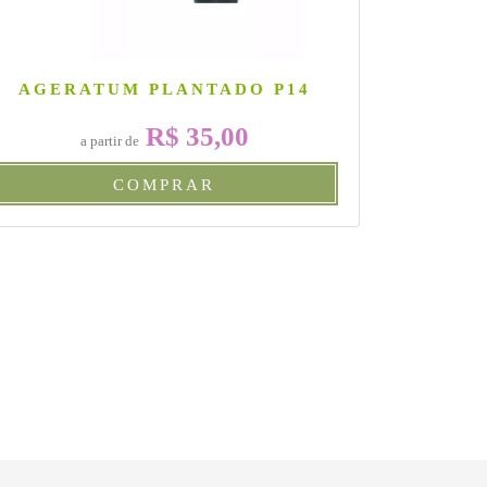
AGERATUM PLANTADO P14
B
R$ 35,00
a partir de
a
COMPRAR