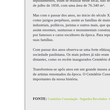
sepultamentos, iriam se realizar neste local, não
de julho de 1858, com uma área de 76.340 m².
Mas com o passar dos anos, no inicio do século XX
como jazigos perpétuos, assim as famílias de mai
industriais, políticos, juristas e outros mais, que
assim enormes, suntuosas e monumentais constru
por famosos e caros escultores da época. Para rep
suas famílias.
Com passar dos anos observa-se uma forte elitizaç
sociedade paulistana. Os mais pobres já não eram m
distantes, como os recém inaugurados Cemitério 
Transformou-se após anos em um grande museu a 
de artistas renomados da época. O
Cemitério Con
importantes da nossa história.
FONTE:
Cemitério Consolação - Segredos Revelados - 