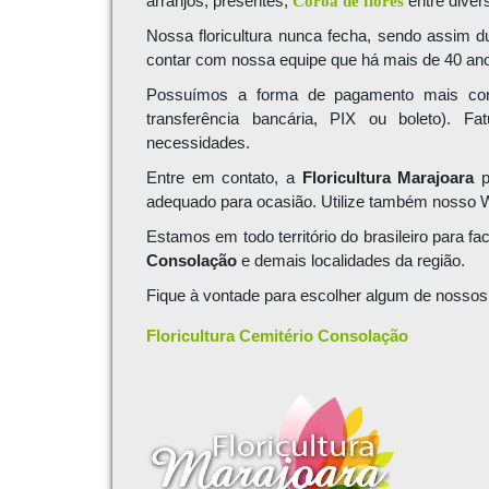
arranjos, presentes,
Coroa de flores
entre diver
Nossa floricultura nunca fecha, sendo assim 
contar com nossa equipe que há mais de 40 anos
Possuímos a forma de pagamento mais conv
transferência bancária, PIX ou boleto).
necessidades.
Entre em contato, a
Floricultura Marajoara
p
adequado para ocasião. Utilize também nosso
Estamos em todo território do brasileiro para fa
Consolação
e demais localidades da região.
Fique à vontade para escolher algum de noss
Floricultura
Cemitério Consolação