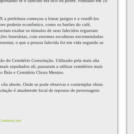
 importando se o falecido era rico ou pobre. Fundado em 10
 a prefeitura começou a lotear jazigos e a vendê-los
ores poderio econômico, como os barões do café,
 queriam exaltar os túmulos de seus falecidos ergueram
ções funerárias, com enormes esculturas encomendadas
resentar, o que a pessoa falecida foi em vida segundo as
ão do Cemitério Consolação. Utilizado pela mais alta
ais sepultados ali, passaram a utilizar cemitérios mais
do Brás e Cemitério Chora Menino.
céu aberto. Onde se pode observar e contemplar obras
solação
é atualmente local de repouso de personagens
Cemiterio.net