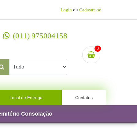
Login
ou
Cadastre-se
(011) 975004158
0
Local de Entrega
Contatos
Cemitério Consolação