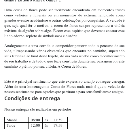
eterno (“Eu Sou o Alfa e o Ômega”).
Uma coroa de flores pode ser facilmente encontrada em momentos tristes
como velórios e funerais ou em momentos de extrema felicidade como
grandes eventos acadêmicos e outras celebrações por conquistas. A verdade é
que, seja qual for o motivo, a coroa de flores sempre representou a vitória
máxima de alguém sobre algo. É com esse espírito que devemos encarar esse
lindo adorno, repleto de simbolismos e história.
Analogamente a uma corrida, o competidor percorre todo o percurso de sua
vida, ultrapassando vários obstáculos que encontra no caminho, superando
seus limites e ao final deste trajeto, de sua vida recebe como reconhecimento
de seu trabalho e de tudo o que fez e construiu durante sua passagem por este
caminho o prêmio por sua vitória. A Coroa de Flores.
Este é o principal sentimento que este expressivo arranjo consegue carregar.
Além de uma homenagem a Coroa de Flores nada mais é que o veículo de
nossos sentimentos para aqueles que partiram e para seus familiares e amigos.
Condições de entrega
Nossas entregas são realizadas em períodos:
Manhã
08:00
às
11:59
Tarde
12:00
às
17:59