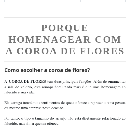
PORQUE
HOMENAGEAR COM
A COROA DE FLORES
Como escolher a coroa de flores?
COROA DE FLORES
A
tem duas principais funções. Além de ornamentar
a sala de velório, este arranjo floral nada mais é que uma homenagem ao
falecido e sua vida.
Ela carrega também os sentimentos de que a oferece e representa uma pessoa
ou mesmo uma empresa nesta ocasião.
Por tanto, o tipo e tamanho do arranjo não está diretamente relacionado ao
falecido, mas sim a quem a oferece.