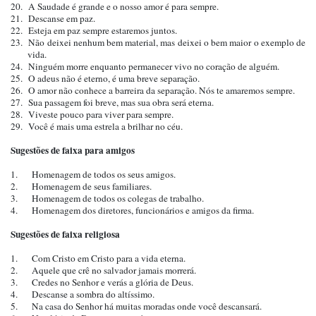
20. A Saudade é grande e o nosso amor é para sempre.
21. Descanse em paz.
22. Esteja em paz sempre estaremos juntos.
23. Não deixei nenhum bem material, mas deixei o bem maior o exemplo de
vida.
24. Ninguém morre enquanto permanecer vivo no coração de alguém.
25. O adeus não é eterno, é uma breve separação.
26. O amor não conhece a barreira da separação. Nós te amaremos sempre.
27. Sua passagem foi breve, mas sua obra será eterna.
28. Viveste pouco para viver para sempre.
29. Você é mais uma estrela a brilhar no céu.
Sugestões de faixa para amigos
1. Homenagem de todos os seus amigos.
2. Homenagem de seus familiares.
3. Homenagem de todos os colegas de trabalho.
4. Homenagem dos diretores, funcionários e amigos da firma.
Sugestões de faixa religiosa
1. Com Cristo em Cristo para a vida eterna.
2. Aquele que crê no salvador jamais morrerá.
3. Credes no Senhor e verás a glória de Deus.
4. Descanse a sombra do altíssimo.
5. Na casa do Senhor há muitas moradas onde você descansará.