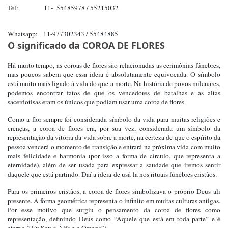
Tel:
11- 55485978 / 55215032
Whatsapp: 11-977302343 / 55484885
O significado da COROA DE FLORES
Há muito tempo, as coroas de flores são relacionadas as cerimônias fúnebres,
mas poucos sabem que essa ideia é absolutamente equivocada. O símbolo
está muito mais ligado à vida do que a morte. Na história de povos milenares,
podemos encontrar fatos de que os vencedores de batalhas e as altas
sacerdotisas eram os únicos que podiam usar uma coroa de flores.
Como a flor sempre foi considerada símbolo da vida para muitas religiões e
crenças, a coroa de flores era, por sua vez, considerada um símbolo da
representação da vitória da vida sobre a morte, na certeza de que o espírito da
pessoa vencerá o momento de transição e entrará na próxima vida com muito
mais felicidade e harmonia (por isso a forma de círculo, que representa a
eternidade), além de ser usada para expressar a saudade que iremos sentir
daquele que está partindo. Daí a ideia de usá-la nos rituais fúnebres cristãos.
Para os primeiros cristãos, a coroa de flores simbolizava o próprio Deus ali
presente. A forma geométrica representa o infinito em muitas culturas antigas.
Por esse motivo que surgiu o pensamento da coroa de flores como
representação, definindo Deus como “Aquele que está em toda parte” e é