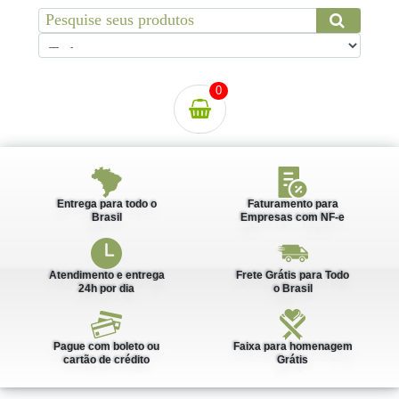
0
Entrega para todo o
Faturamento para
Brasil
Empresas com NF-e
Atendimento e entrega
Frete Grátis para Todo
24h por dia
o Brasil
Pague com boleto ou
Faixa para homenagem
cartão de crédito
Grátis