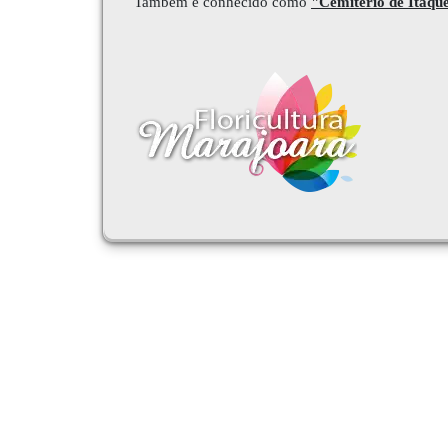
Também é conhecido como
"
Cemitério de Itaqu