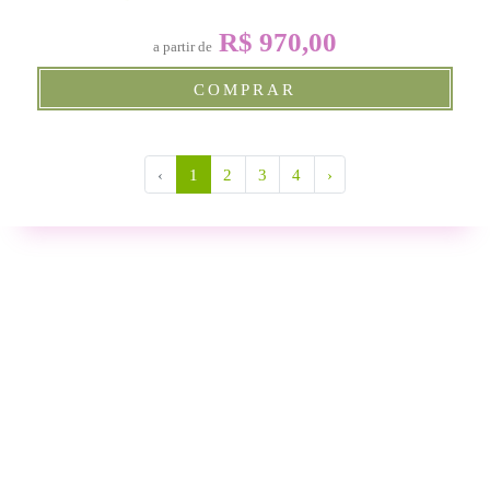
R$ 970,00
a partir de
COMPRAR
‹
1
2
3
4
›