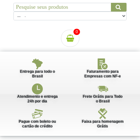
0
Entrega para todo o
Faturamento para
Brasil
Empresas com NF-e
Atendimento e entrega
Frete Grátis para Todo
24h por dia
o Brasil
Pague com boleto ou
Faixa para homenagem
cartão de crédito
Grátis