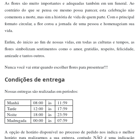
As flores são muito importantes e adequadas também em um funeral. Ao
contrário do que se pensa ou mesmo possa parecer, esta celebração não
comemora a morte, mas sim a história de vida de quem parte. Com o principal
formato circular, a flor coroa a jornada de uma pessoa e homenageiam sua
vida.
Enfim, do início ao fim de nossas vidas, em todas as culturas e tempos, as
flores simbolizam sentimentos como o amor, gratidão, respeito, felicidade,
amizade e tantos outros.
Nunca você vai errar quando escolher flores para presentear!!!
Condições de entrega
Nossas entregas são realizadas em períodos:
Manhã
08:00
às
11:59
Tarde
12:00
às
17:59
Noite
18:00
às
23:59
Madrugada
00:00
às
07:59
A opção de horário disponível no processo de pedido nos indica o melhor
horário para realizarmos a sua entrega, contudo NÃO é uma indicação