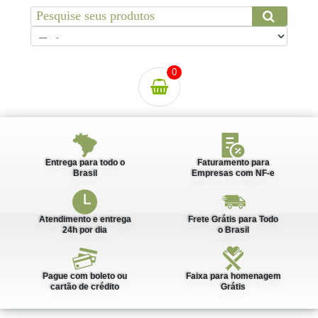
0
Entrega para todo o
Faturamento para
Brasil
Empresas com NF-e
Atendimento e entrega
Frete Grátis para Todo
24h por dia
o Brasil
Pague com boleto ou
Faixa para homenagem
cartão de crédito
Grátis