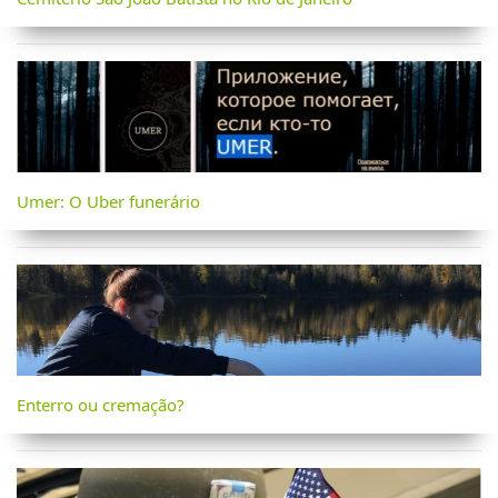
Umer: O Uber funerário
Enterro ou cremação?